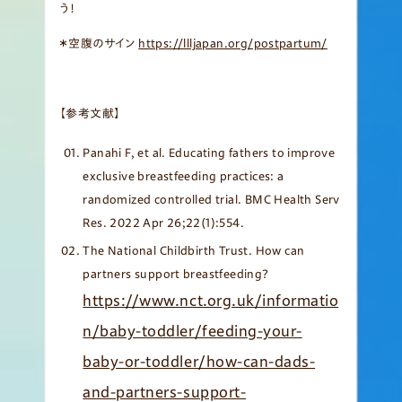
う！
＊空腹のサイン
https://llljapan.org/postpartum/
【参考文献】
Panahi F, et al. Educating fathers to improve
exclusive breastfeeding practices: a
randomized controlled trial. BMC Health Serv
Res. 2022 Apr 26;22(1):554.
The National Childbirth Trust. How can
partners support breastfeeding?
https://www.nct.org.uk/informatio
n/baby-toddler/feeding-your-
baby-or-toddler/how-can-dads-
and-partners-support-