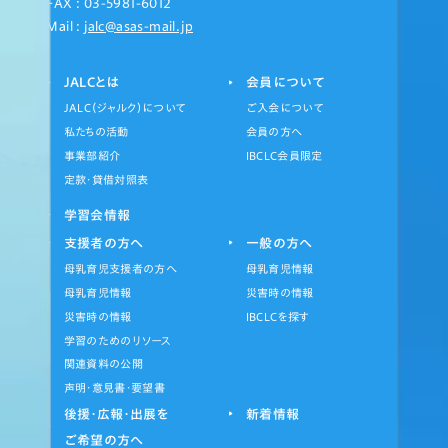
FAX : 03-5981-6012
Mail :
jalc@asas-mail.jp
JALCとは
会員について
JALC（ジャルク）について
ご入会について
私たちの活動
会員の方へ
事業部紹介
IBCLC会員限定
定款・貸借対照表
学習会情報
支援者の方へ
一般の方へ
母乳育児支援者の方へ
母乳育児情報
母乳育児情報
災害時の情報
災害時の情報
IBCLCを探す
学習のためのリソース
関連資料の公開
声明・意見書・要望書
後援・広報・出展を
新着情報
ご希望の方へ