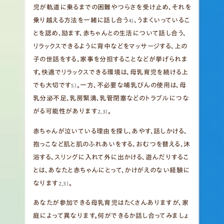
児が軌道に乗るまでの困難やつらさを受け止め、それを
乗り越える方法を一緒に話し合う
、うまくいっているこ
4)
とを認め、励ます、赤ちゃんとの生活について話し合う、
リラックスできるように背中などをマッサージする、上の
子の世話をする、家事を分担することなどが挙げられま
す。快適でリラックスできる環境は、母乳育児を続ける上
でも大切です
。一方、不必要な哺乳びんの使用は、母
5）
乳分泌不足、乳房緊満、乳管閉塞などのトラブルにつな
がる可能性があります
。
2,3）
赤ちゃんが泣いている理由を探し、あやす、話しかける、
抱っこなど肌と肌のふれあいをする、おむつを替える、沐
浴する、スリングに入れて外に出かける、遊んだりするこ
とは、あなたと赤ちゃんにとって、かけがえのない経験に
なります
。
2,3）
あなたが参加できる母乳育児はたくさんありますが、家
庭によって異なります。何ができるか話し合ってみましょ