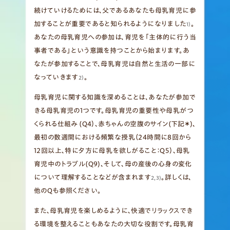
続けていけるためには、父であるあなたも母乳育児に参
加することが重要であると知られるようになりました
。
1）
あなたの母乳育児への参加は、育児を「主体的に行う当
事者である」という意識を持つことから始まります。あ
なたが参加することで、母乳育児は自然と生活の一部に
なっていきます
。
2）
母乳育児に関する知識を深めることは、あなたが参加で
きる母乳育児の1つです。母乳育児の重要性や母乳がつ
くられる仕組み (Q4）、赤ちゃんの空腹のサイン(下記＊)、
最初の数週間における頻繁な授乳（24時間に8回から
12回以上、特に夕方に母乳を欲しがること：Q５）、母乳
育児中のトラブル(Q9)、そして、母の産後の心身の変化
について理解することなどが含まれます
。詳しくは、
2,3)
他のQも参照ください。
また、母乳育児を楽しめるように、快適でリラックスでき
る環境を整えることもあなたの大切な役割です。母乳育