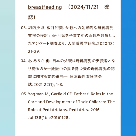
breastfeeding
（2024/11/21 確
認）
胡内沙耶, 板谷裕美. 父親への効果的な母乳育児
支援の検討 : 4ヵ月児を子育て中の両親を対象とし
たアンケート調査より. 人間看護学研究.2020 18；
21-29.
北 ありさ 他. 日本の父親は母乳育児の支援者とな
り得るのか─妊娠中の妻を持つ夫の母乳育児の認
識に関する質的研究─. 日本母性看護学会
誌.2021 22(1); 1-8.
Yogman M, Garfield CF. Fathers’ Roles in the
Care and Development of Their Children: The
Role of Pediatricians. Pediatrics. 2016
Jul;138(1): e20161128.