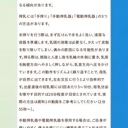
なる傾向があります。
搾乳には「手搾り」「手動搾乳器」「電動搾乳器」の3つ
の方法があります。
手搾りを行う際は、まず石けんで手をよく洗い、清潔な
容器を準備します。乳頭の消毒は必要なく、かえって皮脂
を取り除いてしまい、痛みの原因になる可能性がありま
す。搾る際は、親指と人差し指を乳輪の外側に置き、乳房
を胸壁方向へやさしく押しながら、乳首方向へ圧をかけ
ていきます。この動作をリズムよく繰り返すことで、母乳
が自然に出てきます。左右交互に行うとより効率的で
す。出産直後の初乳期には1回あたり5～10分、母乳分泌
を増やす目的では20分程度が目安とされています。実
際の方法は資料１の動画をご参考にしてください（2分
55秒～）。
手動搾乳器や電動搾乳器を使用する場合は、ご自身が
使いやすく、痛みを感じにくい機器を選ぶことが大切で