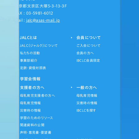
東京都文京区大塚5-3-13-3F
FAX : 03-5981-6012
Mail :
jalc@asas-mail.jp
JALCとは
会員について
JALC（ジャルク）について
ご入会について
私たちの活動
会員の方へ
事業部紹介
IBCLC会員限定
定款・貸借対照表
学習会情報
支援者の方へ
一般の方へ
母乳育児支援者の方へ
母乳育児情報
母乳育児情報
災害時の情報
災害時の情報
IBCLCを探す
学習のためのリソース
関連資料の公開
声明・意見書・要望書