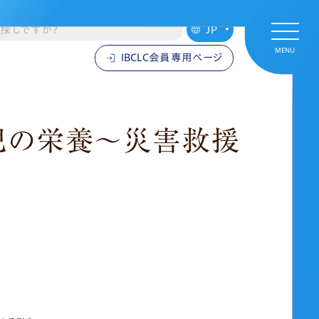
MENU
IBCLC会員専用ページ
IBCLC会員専用ページ
幼児の栄養～災害救援
支援者の方へ
母乳育児支援者の方へ
母乳育児情報
災害時の情報
学習のためのリソース
関連資料の公開
声明・意見書・要望書
一般の方へ
母乳育児情報