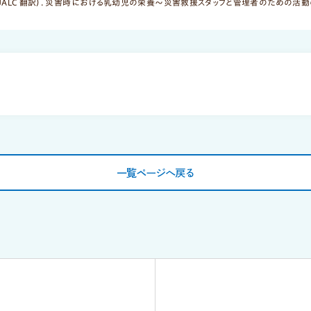
JALC 翻訳）. 災害時における乳幼児の栄養～災害救援スタッフと管理者のための活
学習会情報
JALC主催学習会
後援学習会
基礎セミナー
過去の学習会
一覧ページへ戻る
ご入会についてはこちら
母乳育児支援をともに学びませんか
ご入会までの詳しい流れについては
こちらよりご確認ください。