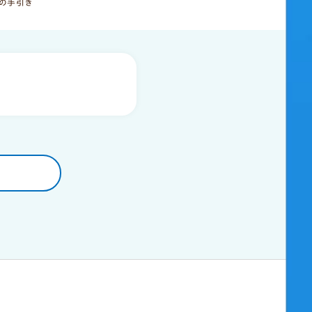
動の手引き
災害時の情報
IBCLCを探す
お問い合わせ
よくあるお問い合わせ（FAQ）
後援・広報・出展をご希望の方へ
新着情報
お役立ちリンク集
プライバシーポリシー
お問い合わせはこちら
？
JALCについてのご質問や
学習会の後援・広報の希望などは
こちらよりお問い合わせください。