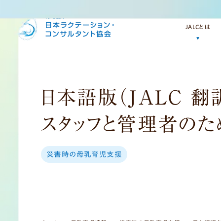
JALCとは
JALC（ジャルク）に
私たちの活動
日本語版（JALC 
定款・貸借対照表
スタッフと管理者の
災害時の母乳育児支援