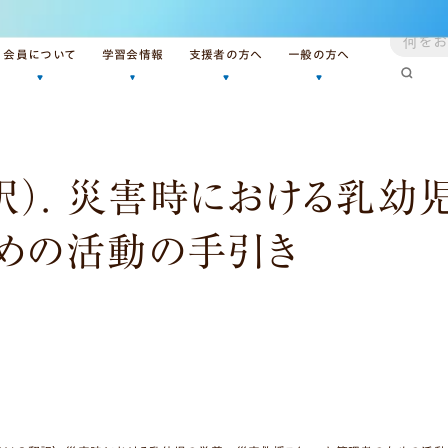
会員について
学習会情報
支援者の方へ
一般の方へ
ついて
ご入会について
JALC主催学習会
母乳育児支援者の方へ
母乳育児情報
会員の方へ
後援学習会
母乳育児情報
災害時の情報
翻訳）. 災害時における乳
IBCLC会員限定
基礎セミナー
災害時の情報
ラ・レーチェ・リーグ日本
JALCとは
ための活動の手引き
過去の学習会
学習のためのリソース
IBCLCを探す
JALC（ジャルク）について
私たちの活動
関連資料の公開
事業部紹介
定款・貸借対照表
声明・意見書・要望書
会員について
ご入会について
会員の方へ
IBCLC会員限定