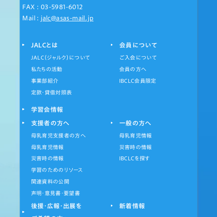
FAX : 03-5981-6012
Mail :
jalc@asas-mail.jp
JALCとは
会員について
JALC（ジャルク）について
ご入会について
私たちの活動
会員の方へ
事業部紹介
IBCLC会員限定
定款・貸借対照表
学習会情報
支援者の方へ
一般の方へ
母乳育児支援者の方へ
母乳育児情報
母乳育児情報
災害時の情報
災害時の情報
IBCLCを探す
学習のためのリソース
関連資料の公開
声明・意見書・要望書
後援・広報・出展を
新着情報